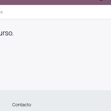
es
urso.
Contacto