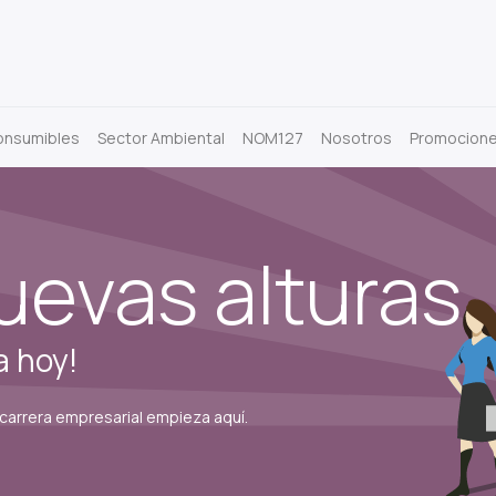
onsumibles
Sector Ambiental
NOM127
Nosotros
Promocion
uevas alturas
a hoy!
carrera empresarial empieza aquí.