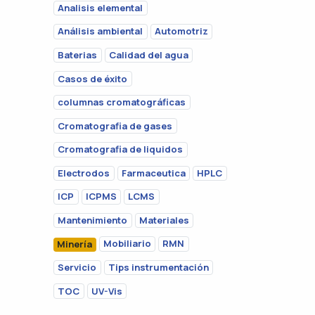
Analisis elemental
Análisis ambiental
Automotriz
Baterias
Calidad del agua
Casos de éxito
columnas cromatográficas
Cromatografia de gases
Cromatografia de liquidos
Electrodos
Farmaceutica
HPLC
ICP
ICPMS
LCMS
Mantenimiento
Materiales
Mobiliario
RMN
Minería
Servicio
Tips instrumentación
TOC
UV-Vis