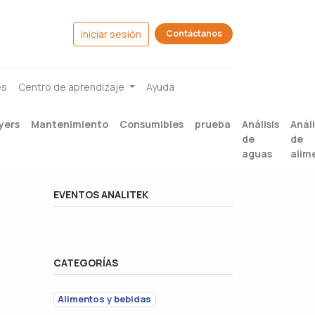
Iniciar sesión
Contáctanos
es
Centro de aprendizaje
Ayuda
yers
Mantenimiento
Consumibles
prueba
Análisis
Análi
de
de
aguas
alim
EVENTOS ANALITEK
CATEGORÍAS
Alimentos y bebidas