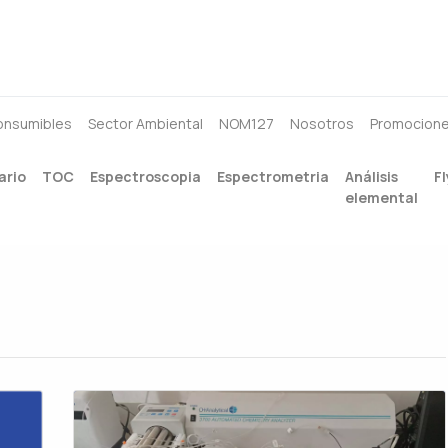
onsumibles
Sector Ambiental
NOM127
Nosotros
Promocion
ario
TOC
Espectroscopia
Espectrometria
Análisis
Fl
elemental