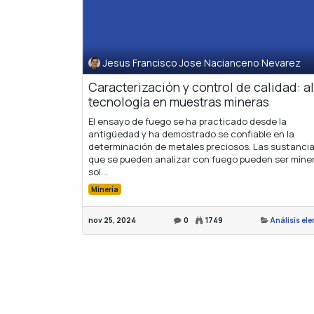
Jesus Francisco Jose Nacianceno Nevarez
Caracterización y control de calidad: al
tecnología en muestras mineras
El ensayo de fuego se ha practicado desde la
antigüedad y ha demostrado se confiable en la
determinación de metales preciosos. Las sustanci
que se pueden analizar con fuego pueden ser miner
sol...
Minería
nov 25, 2024
0
1749
Análisis el