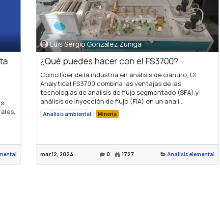
Luis Sergio González Zúñiga
ta
¿Qué puedes hacer con el FS3700?
Como líder de la industria en análisis de cianuro, OI
Analytical FS3700 combina las ventajas de las
tecnologías de análisis de flujo segmentado (SFA) y
análisis de inyección de flujo (FIA) en un anali...
as
ales,
Análisis ambiental
Minería
emental
mar 12, 2024
0
1727
Análisis elemental