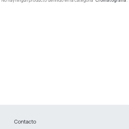
No hay ningún producto definido en la categoría "
Cromatografía
".
Contacto