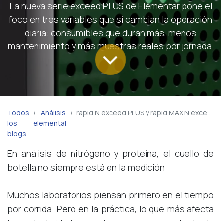
La nueva serie exceed PLUS de Elementar pone el
foco en tres variables que sí cambian la operación
diaria: consumibles que duran más, menos
mantenimiento y más muestras reales por jornada.
Todos
Análisis
rapid N exceed PLUS y rapid MAX N exceed PLUS: una evolución enfocada en eficiencia y continuidad operativa
los
elemental
blogs
En análisis de nitrógeno y proteína, el cuello de
botella no siempre está en la medición
Muchos laboratorios piensan primero en el tiempo
por corrida. Pero en la práctica, lo que más afecta