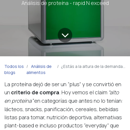
Análisis de proteína - rapid N exceed
Todos los
Análisis de
¿Estás a la altura de la demanda global “high-protein”?
blogs
alimentos
La proteína dejó de ser un “plus” y se convirtió en
un
criterio de compra
. Hoy vemos el claim
“alto
en proteína”
en categorías que antes no lo tenían:
lácteos, snacks, panificación, cereales, bebidas
listas para tomar, nutrición deportiva, alternativas
plant-based e incluso productos “everyday” que